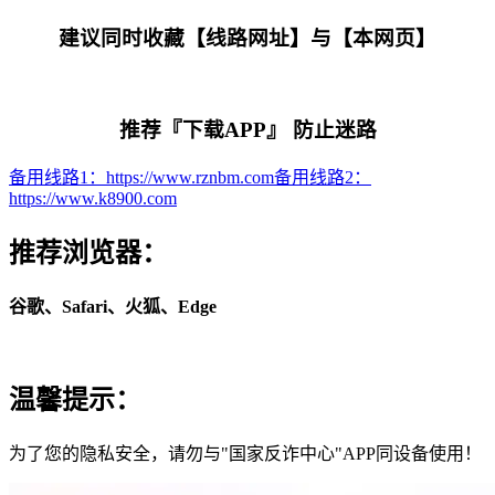
建议同时收藏【线路网址】与【本网页】
推荐『下载APP』 防止迷路
备用线路
1
：
https://www.rznbm.com
备用线路
2
：
https://www.k8900.com
推荐浏览器：
谷歌、Safari、火狐、Edge
温馨提示：
为了您的隐私安全，请勿与"国家反诈中心"APP同设备使用！