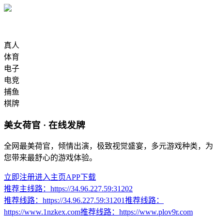
真人
体育
电子
电竞
捕鱼
棋牌
美女荷官 · 在线发牌
全网最美荷官，倾情出演，极致视觉盛宴，多元游戏种类，为
您带来最舒心的游戏体验。
立即注册
进入主页
APP下载
推荐主线路：
https://34.96.227.59:31202
推荐线路：
https://34.96.227.59:31201
推荐线路：
https://www.1nzkex.com
推荐线路：
https://www.plov9r.com