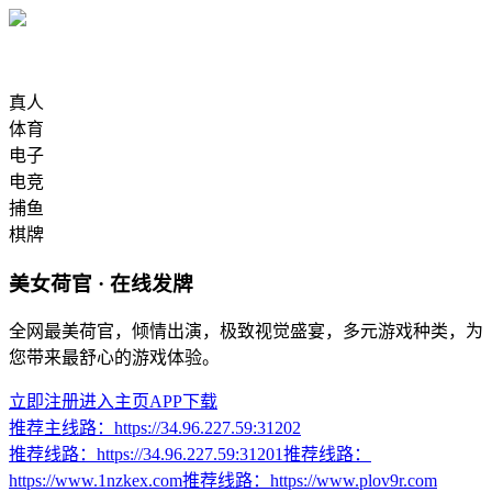
真人
体育
电子
电竞
捕鱼
棋牌
美女荷官 · 在线发牌
全网最美荷官，倾情出演，极致视觉盛宴，多元游戏种类，为
您带来最舒心的游戏体验。
立即注册
进入主页
APP下载
推荐主线路：
https://34.96.227.59:31202
推荐线路：
https://34.96.227.59:31201
推荐线路：
https://www.1nzkex.com
推荐线路：
https://www.plov9r.com