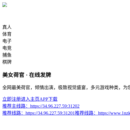
真人
体育
电子
电竞
捕鱼
棋牌
美女荷官 · 在线发牌
全网最美荷官，倾情出演，极致视觉盛宴，多元游戏种类，为
立即注册
进入主页
APP下载
推荐主线路：
https://34.96.227.59:31202
推荐线路：
https://34.96.227.59:31201
推荐线路：
https://www.1nz