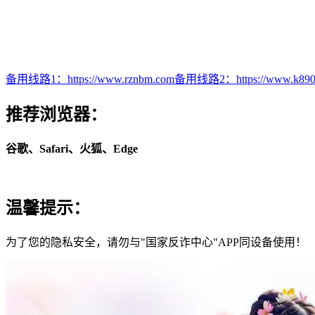
备用线路
1
：
https://www.rznbm.com
备用线路
2
：
https://www.k89
推荐浏览器：
谷歌、Safari、火狐、Edge
温馨提示：
为了您的隐私安全，请勿与"国家反诈中心"APP同设备使用！