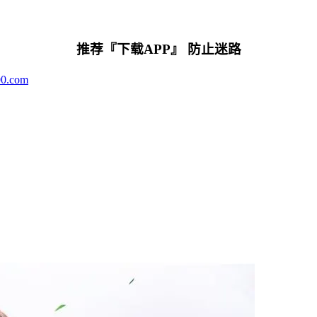
推荐『下载APP』 防止迷路
00.com