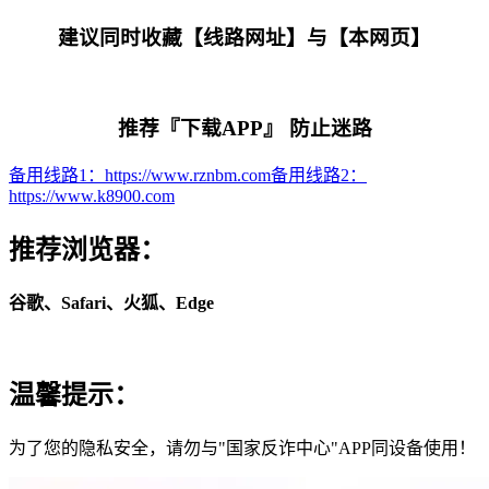
建议同时收藏【线路网址】与【本网页】
推荐『下载APP』 防止迷路
备用线路
1
：
https://www.rznbm.com
备用线路
2
：
https://www.k8900.com
推荐浏览器：
谷歌、Safari、火狐、Edge
温馨提示：
为了您的隐私安全，请勿与"国家反诈中心"APP同设备使用！