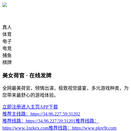
真人
体育
电子
电竞
捕鱼
棋牌
美女荷官 · 在线发牌
全网最美荷官，倾情出演，极致视觉盛宴，多元游戏种类，为
您带来最舒心的游戏体验。
立即注册
进入主页
APP下载
推荐主线路：
https://34.96.227.59:31202
推荐线路：
https://34.96.227.59:31201
推荐线路：
https://www.1nzkex.com
推荐线路：
https://www.plov9r.com