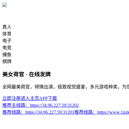
真人
体育
电子
电竞
捕鱼
棋牌
美女荷官 · 在线发牌
全网最美荷官，倾情出演，极致视觉盛宴，多元游戏种类，为
立即注册
进入主页
APP下载
推荐主线路：
https://34.96.227.59:31202
推荐线路：
https://34.96.227.59:31201
推荐线路：
https://www.1nz