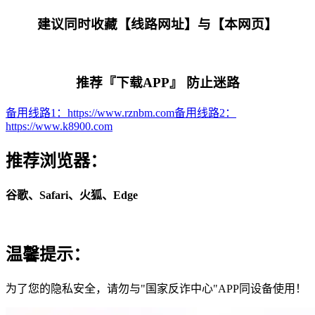
建议同时收藏【线路网址】与【本网页】
推荐『下载APP』 防止迷路
备用线路
1
：
https://www.rznbm.com
备用线路
2
：
https://www.k8900.com
推荐浏览器：
谷歌、Safari、火狐、Edge
温馨提示：
为了您的隐私安全，请勿与"国家反诈中心"APP同设备使用！